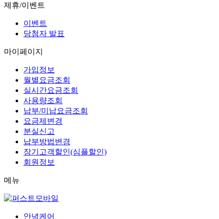
제휴/이벤트
이벤트
당첨자 발표
마이페이지
가입정보
월별요금조회
실시간요금조회
사용량조회
납부/미납요금조회
요금제변경
분실신고
납부방법변경
장기고객할인(심플할인)
회원정보
메뉴
안녕케어